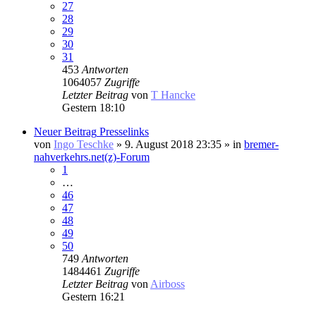
27
28
29
30
31
453
Antworten
1064057
Zugriffe
Letzter Beitrag
von
T Hancke
Gestern 18:10
Neuer Beitrag
Presselinks
von
Ingo Teschke
» 9. August 2018 23:35 » in
bremer-
nahverkehrs.net(z)-Forum
1
…
46
47
48
49
50
749
Antworten
1484461
Zugriffe
Letzter Beitrag
von
Airboss
Gestern 16:21