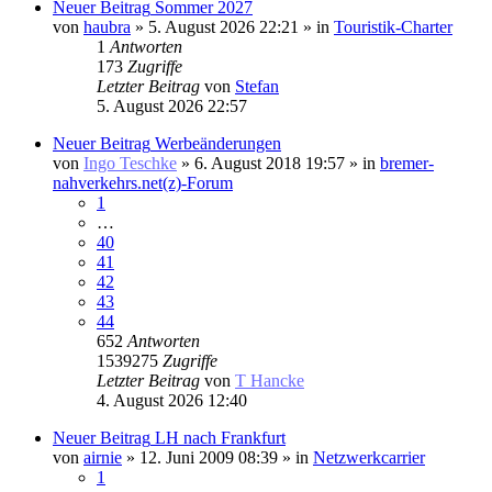
Neuer Beitrag
Sommer 2027
von
haubra
» 5. August 2026 22:21 » in
Touristik-Charter
1
Antworten
173
Zugriffe
Letzter Beitrag
von
Stefan
5. August 2026 22:57
Neuer Beitrag
Werbeänderungen
von
Ingo Teschke
» 6. August 2018 19:57 » in
bremer-
nahverkehrs.net(z)-Forum
1
…
40
41
42
43
44
652
Antworten
1539275
Zugriffe
Letzter Beitrag
von
T Hancke
4. August 2026 12:40
Neuer Beitrag
LH nach Frankfurt
von
airnie
» 12. Juni 2009 08:39 » in
Netzwerkcarrier
1