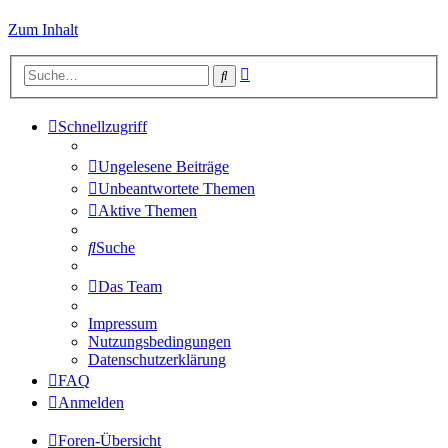
Zum Inhalt
Erweiterte
Suche
Suche
Schnellzugriff
Ungelesene Beiträge
Unbeantwortete Themen
Aktive Themen
Suche
Das Team
Impressum
Nutzungsbedingungen
Datenschutzerklärung
FAQ
Anmelden
Foren-Übersicht