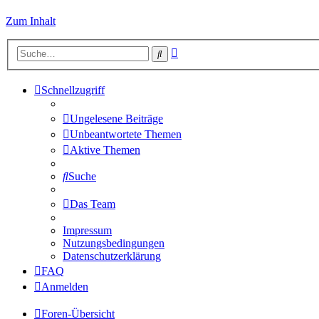
Zum Inhalt
Erweiterte
Suche
Suche
Schnellzugriff
Ungelesene Beiträge
Unbeantwortete Themen
Aktive Themen
Suche
Das Team
Impressum
Nutzungsbedingungen
Datenschutzerklärung
FAQ
Anmelden
Foren-Übersicht