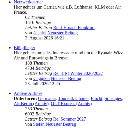
Netzwerkcarrier
Hier geht es um Carrier, wie z.B. Lufthansa, KLM oder Air
France.
62
Themen
1516
Beiträge
Letzter Beitrag
Re: LH nach Frankfurt
von
Allerlei
Neuester Beitrag
3. August 2026 16:21
Billigflieger
Hier geht es um alles Interessante rund um die Ryanair, Wizz
Air und Eurowings in Bremen.
188
Themen
4734
Beiträge
Letzter Beitrag
Re: [FR] Winter 2026/2027
von
viaggikai
Neuester Beitrag
23. Juli 2026 12:25
Andere Airlines
Unterforen:
Germania
,
Touristik-Charter
,
Fracht
,
Sonstiges
,
Air Berlin (Archiv)
,
OLT Express (Archiv)
253
Themen
6002
Beiträge
Letzter Beitrag
Re: Sommer 2027
von
Stefan
Neuester Beitrag