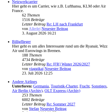
Netzwerkcarrier
Hier geht es um Carrier, wie z.B. Lufthansa, KLM oder Air
France.
62
Themen
1516
Beiträge
Letzter Beitrag
Re: LH nach Frankfurt
von
Allerlei
Neuester Beitrag
3. August 2026 16:21
Billigflieger
Hier geht es um alles Interessante rund um die Ryanair, Wizz
Air und Eurowings in Bremen.
188
Themen
4734
Beiträge
Letzter Beitrag
Re: [FR] Winter 2026/2027
von
viaggikai
Neuester Beitrag
23. Juli 2026 12:25
Andere Airlines
Unterforen:
Germania
,
Touristik-Charter
,
Fracht
,
Sonstiges
,
Air Berlin (Archiv)
,
OLT Express (Archiv)
253
Themen
6002
Beiträge
Letzter Beitrag
Re: Sommer 2027
von
Stefan
Neuester Beitrag