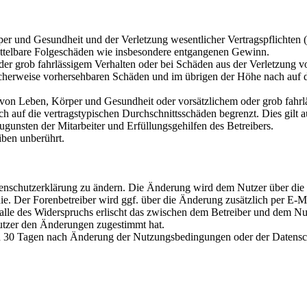
 und Gesundheit und der Verletzung wesentlicher Vertragspflichten (Ka
 mittelbare Folgeschäden wie insbesondere entgangenen Gewinn.
der grob fahrlässigem Verhalten oder bei Schäden aus der Verletzung 
pischerweise vorhersehbaren Schäden und im übrigen der Höhe nach auf d
on Leben, Körper und Gesundheit oder vorsätzlichem oder grob fahrläs
 auf die vertragstypischen Durchschnittsschäden begrenzt. Dies gilt 
gunsten der Mitarbeiter und Erfüllungsgehilfen des Betreibers.
ben unberührt.
tenschutzerklärung zu ändern. Die Änderung wird dem Nutzer über die 
 Der Forenbetreiber wird ggf. über die Änderung zusätzlich per E-Mail 
lle des Widerspruchs erlischt das zwischen dem Betreiber und dem Nut
utzer den Änderungen zugestimmt hat.
von 30 Tagen nach Änderung der Nutzungsbedingungen oder der Datensc