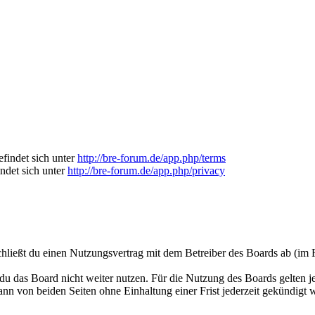
findet sich unter
http://bre-forum.de/app.php/terms
indet sich unter
http://bre-forum.de/app.php/privacy
ließt du einen Nutzungsvertrag mit dem Betreiber des Boards ab (im F
du das Board nicht weiter nutzen. Für die Nutzung des Boards gelten jew
n von beiden Seiten ohne Einhaltung einer Frist jederzeit gekündigt 