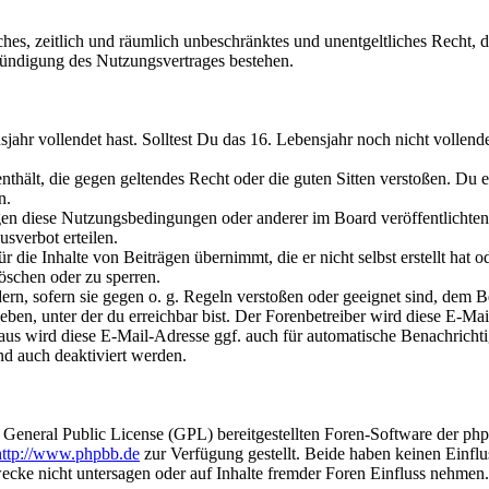
faches, zeitlich und räumlich unbeschränktes und unentgeltliches Recht
ündigung des Nutzungsvertrages bestehen.
ahr vollendet hast. Solltest Du das 16. Lebensjahr noch nicht vollende
enthält, die gegen geltendes Recht oder die guten Sitten verstoßen. Du e
n.
gen diese Nutzungsbedingungen oder anderer im Board veröffentlichte
sverbot erteilen.
die Inhalte von Beiträgen übernimmt, die er nicht selbst erstellt hat 
löschen oder zu sperren.
ern, sofern sie gegen o. g. Regeln verstoßen oder geeignet sind, dem 
en, unter der du erreichbar bist. Der Forenbetreiber wird diese E-Mail
 wird diese E-Mail-Adresse ggf. auch für automatische Benachrichtig
nd auch deaktiviert werden.
 General Public License (GPL) bereitgestellten Foren-Software der p
http://www.phpbb.de
zur Verfügung gestellt. Beide haben keinen Einflu
cke nicht untersagen oder auf Inhalte fremder Foren Einfluss nehmen.