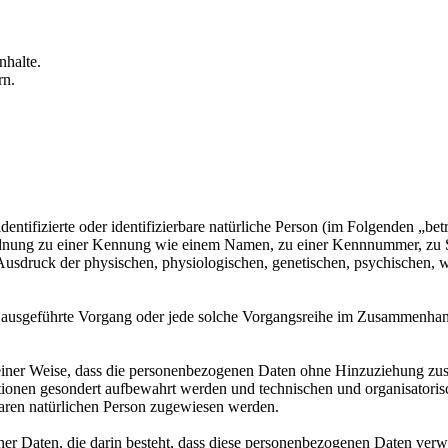
nhalte.
rn.
entifizierte oder identifizierbare natürliche Person (im Folgenden „betr
uordnung zu einer Kennung wie einem Namen, zu einer Kennnummer, zu 
druck der physischen, physiologischen, genetischen, psychischen, wirts
ren ausgeführte Vorgang oder jede solche Vorgangsreihe im Zusammenha
ner Weise, dass die personenbezogenen Daten ohne Hinzuziehung zusätz
tionen gesondert aufbewahrt werden und technischen und organisatoris
rbaren natürlichen Person zugewiesen werden.
ener Daten, die darin besteht, dass diese personenbezogenen Daten ver