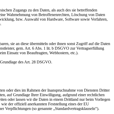
sischen Zugangs zu den Daten, als auch des sie betreffenden
die eine Wahrnehmung von Betroffenenrechten, Löschung von Daten
ntwicklung, bzw. Auswahl von Hardware, Software sowie Verfahren,
.
en, sie an diese übermitteln oder ihnen sonst Zugriff auf die Daten
nstleister, gem. Art. 6 Abs. 1 lit. b DSGVO zur Vertragserfüllung
 beim Einsatz von Beauftragten, Webhostern, etc.).
auf Grundlage des Art. 28 DSGVO.
iten oder dies im Rahmen der Inanspruchnahme von Diensten Dritter
ten, auf Grundlage Ihrer Einwilligung, aufgrund einer rechtlichen
eiten oder lassen wir die Daten in einem Drittland nur beim Vorliegen
wie der offiziell anerkannten Feststellung eines der EU
her Verpflichtungen (so genannte „Standardvertragsklauseln“).