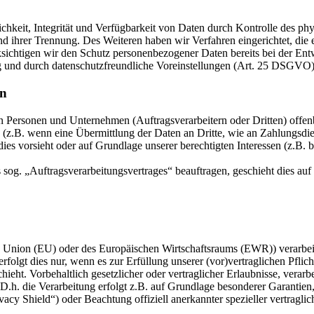
keit, Integrität und Verfügbarkeit von Daten durch Kontrolle des phy
 und ihrer Trennung. Des Weiteren haben wir Verfahren eingerichtet, 
ksichtigen wir den Schutz personenbezogener Daten bereits bei der E
g und durch datenschutzfreundliche Voreinstellungen (Art. 25 DSGVO)
en
ersonen und Unternehmen (Auftragsverarbeitern oder Dritten) offenbar
s (z.B. wenn eine Übermittlung der Daten an Dritte, wie an Zahlungsdie
g dies vorsieht oder auf Grundlage unserer berechtigten Interessen (z.B.
s sog. „Auftragsverarbeitungsvertrages“ beauftragen, geschieht dies 
en Union (EU) oder des Europäischen Wirtschaftsraums (EWR)) verarbe
folgt dies nur, wenn es zur Erfüllung unserer (vor)vertraglichen Pflich
hieht. Vorbehaltlich gesetzlicher oder vertraglicher Erlaubnisse, verarb
h. die Verarbeitung erfolgt z.B. auf Grundlage besonderer Garantien, 
cy Shield“) oder Beachtung offiziell anerkannter spezieller vertraglic