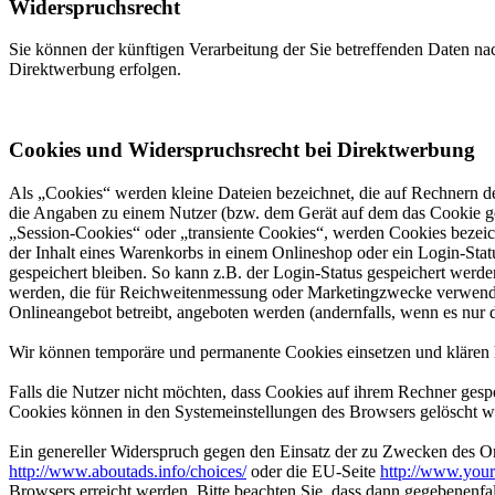
Widerspruchsrecht
Sie können der künftigen Verarbeitung der Sie betreffenden Daten 
Direktwerbung erfolgen.
Cookies und Widerspruchsrecht bei Direktwerbung
Als „Cookies“ werden kleine Dateien bezeichnet, die auf Rechnern d
die Angaben zu einem Nutzer (bzw. dem Gerät auf dem das Cookie ges
„Session-Cookies“ oder „transiente Cookies“, werden Cookies bezeich
der Inhalt eines Warenkorbs in einem Onlineshop oder ein Login-Sta
gespeichert bleiben. So kann z.B. der Login-Status gespeichert werd
werden, die für Reichweitenmessung oder Marketingzwecke verwendet
Onlineangebot betreibt, angeboten werden (andernfalls, wenn es nur 
Wir können temporäre und permanente Cookies einsetzen und klären 
Falls die Nutzer nicht möchten, dass Cookies auf ihrem Rechner gesp
Cookies können in den Systemeinstellungen des Browsers gelöscht w
Ein genereller Widerspruch gegen den Einsatz der zu Zwecken des Onl
http://www.aboutads.info/choices/
oder die EU-Seite
http://www.your
Browsers erreicht werden. Bitte beachten Sie, dass dann gegebenenfa