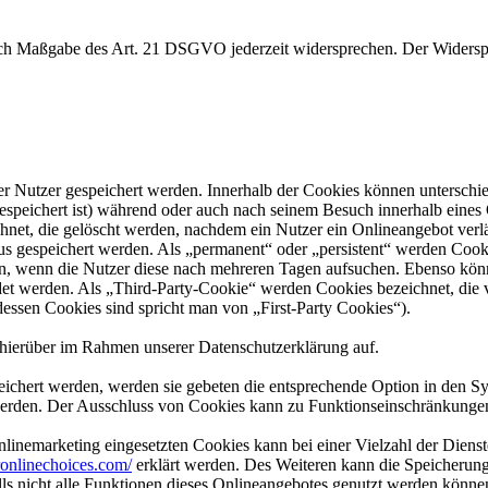
nach Maßgabe des Art. 21 DSGVO jederzeit widersprechen. Der Widersp
er Nutzer gespeichert werden. Innerhalb der Cookies können unterschi
peichert ist) während oder auch nach seinem Besuch innerhalb eines 
net, die gelöscht werden, nachdem ein Nutzer ein Onlineangebot verlä
tus gespeichert werden. Als „permanent“ oder „persistent“ werden Coo
en, wenn die Nutzer diese nach mehreren Tagen aufsuchen. Ebenso könn
 werden. Als „Third-Party-Cookie“ werden Cookies bezeichnet, die v
dessen Cookies sind spricht man von „First-Party Cookies“).
hierüber im Rahmen unserer Datenschutzerklärung auf.
eichert werden, werden sie gebeten die entsprechende Option in den Sy
erden. Der Ausschluss von Cookies kann zu Funktionseinschränkungen
inemarketing eingesetzten Cookies kann bei einer Vielzahl der Dienste
onlinechoices.com/
erklärt werden. Des Weiteren kann die Speicherung
lls nicht alle Funktionen dieses Onlineangebotes genutzt werden könne