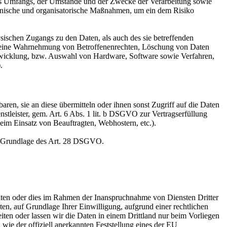
es Umfangs, der Umstände und der Zwecke der Verarbeitung sowie
technische und organisatorische Maßnahmen, um ein dem Risiko
sischen Zugangs zu den Daten, als auch des sie betreffenden
die eine Wahrnehmung von Betroffenenrechten, Löschung von Daten
ntwicklung, bzw. Auswahl von Hardware, Software sowie Verfahren,
.
en, sie an diese übermitteln oder ihnen sonst Zugriff auf die Daten
nstleister, gem. Art. 6 Abs. 1 lit. b DSGVO zur Vertragserfüllung
 beim Einsatz von Beauftragten, Webhostern, etc.).
auf Grundlage des Art. 28 DSGVO.
iten oder dies im Rahmen der Inanspruchnahme von Diensten Dritter
ten, auf Grundlage Ihrer Einwilligung, aufgrund einer rechtlichen
eiten oder lassen wir die Daten in einem Drittland nur beim Vorliegen
wie der offiziell anerkannten Feststellung eines der EU