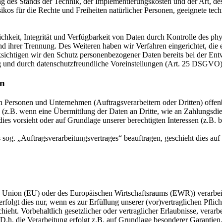
 des Stands der Technik, der Implementierungskosten und der Art, d
isikos für die Rechte und Freiheiten natürlicher Personen, geeignete 
keit, Integrität und Verfügbarkeit von Daten durch Kontrolle des phy
 und ihrer Trennung. Des Weiteren haben wir Verfahren eingerichtet, 
ksichtigen wir den Schutz personenbezogener Daten bereits bei der E
g und durch datenschutzfreundliche Voreinstellungen (Art. 25 DSGVO)
en
ersonen und Unternehmen (Auftragsverarbeitern oder Dritten) offenbar
s (z.B. wenn eine Übermittlung der Daten an Dritte, wie an Zahlungsdie
g dies vorsieht oder auf Grundlage unserer berechtigten Interessen (z.B.
s sog. „Auftragsverarbeitungsvertrages“ beauftragen, geschieht dies 
en Union (EU) oder des Europäischen Wirtschaftsraums (EWR)) verarbe
folgt dies nur, wenn es zur Erfüllung unserer (vor)vertraglichen Pflich
hieht. Vorbehaltlich gesetzlicher oder vertraglicher Erlaubnisse, verarb
h. die Verarbeitung erfolgt z.B. auf Grundlage besonderer Garantien, 