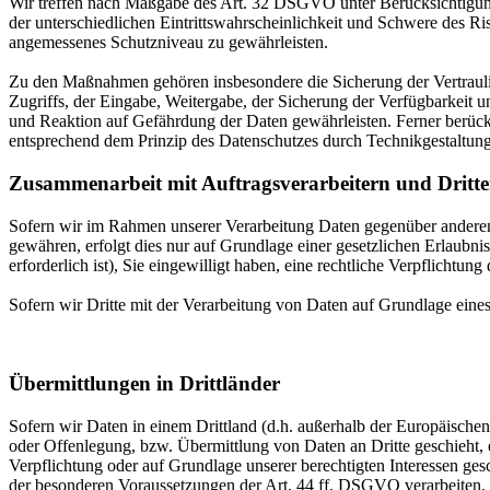
Wir treffen nach Maßgabe des Art. 32 DSGVO unter Berücksichtigung
der unterschiedlichen Eintrittswahrscheinlichkeit und Schwere des R
angemessenes Schutzniveau zu gewährleisten.
Zu den Maßnahmen gehören insbesondere die Sicherung der Vertraulich
Zugriffs, der Eingabe, Weitergabe, der Sicherung der Verfügbarkeit
und Reaktion auf Gefährdung der Daten gewährleisten. Ferner berüc
entsprechend dem Prinzip des Datenschutzes durch Technikgestaltun
Zusammenarbeit mit Auftragsverarbeitern und Dritt
Sofern wir im Rahmen unserer Verarbeitung Daten gegenüber anderen P
gewähren, erfolgt dies nur auf Grundlage einer gesetzlichen Erlaubni
erforderlich ist), Sie eingewilligt haben, eine rechtliche Verpflichtun
Sofern wir Dritte mit der Verarbeitung von Daten auf Grundlage eine
Übermittlungen in Drittländer
Sofern wir Daten in einem Drittland (d.h. außerhalb der Europäisch
oder Offenlegung, bzw. Übermittlung von Daten an Dritte geschieht, er
Verpflichtung oder auf Grundlage unserer berechtigten Interessen gesc
der besonderen Voraussetzungen der Art. 44 ff. DSGVO verarbeiten. D.