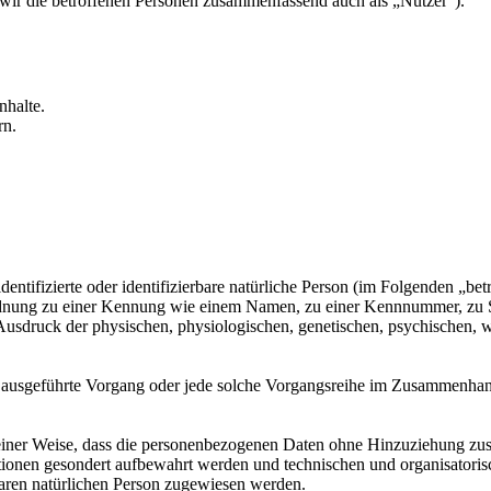
ir die betroffenen Personen zusammenfassend auch als „Nutzer“).
nhalte.
rn.
entifizierte oder identifizierbare natürliche Person (im Folgenden „betr
uordnung zu einer Kennung wie einem Namen, zu einer Kennnummer, zu 
druck der physischen, physiologischen, genetischen, psychischen, wirts
ren ausgeführte Vorgang oder jede solche Vorgangsreihe im Zusammenha
ner Weise, dass die personenbezogenen Daten ohne Hinzuziehung zusätz
tionen gesondert aufbewahrt werden und technischen und organisatoris
rbaren natürlichen Person zugewiesen werden.