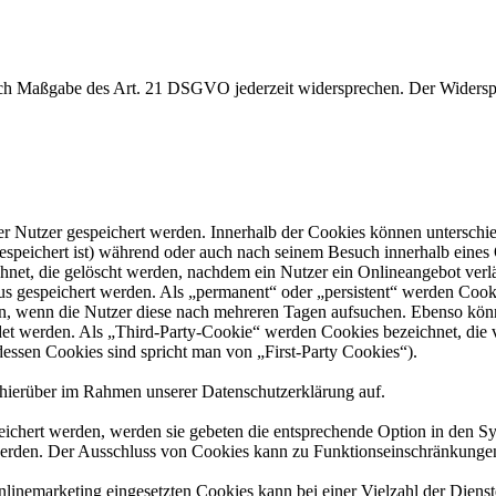
nach Maßgabe des Art. 21 DSGVO jederzeit widersprechen. Der Widersp
er Nutzer gespeichert werden. Innerhalb der Cookies können unterschi
peichert ist) während oder auch nach seinem Besuch innerhalb eines 
net, die gelöscht werden, nachdem ein Nutzer ein Onlineangebot verlä
tus gespeichert werden. Als „permanent“ oder „persistent“ werden Coo
en, wenn die Nutzer diese nach mehreren Tagen aufsuchen. Ebenso könn
 werden. Als „Third-Party-Cookie“ werden Cookies bezeichnet, die v
dessen Cookies sind spricht man von „First-Party Cookies“).
hierüber im Rahmen unserer Datenschutzerklärung auf.
eichert werden, werden sie gebeten die entsprechende Option in den Sy
erden. Der Ausschluss von Cookies kann zu Funktionseinschränkungen
inemarketing eingesetzten Cookies kann bei einer Vielzahl der Dienste