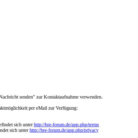
e Nachricht senden" zur Kontaktaufnahme verwenden.
ntaktmöglichkeit per eMail zur Verfügung:
findet sich unter
http://bre-forum.de/app.php/terms
indet sich unter
http://bre-forum.de/app.php/privacy