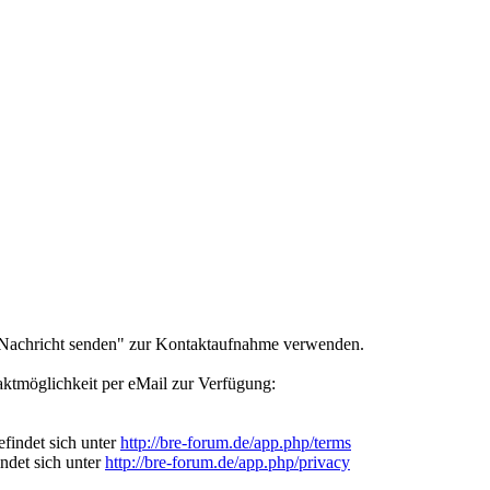
e Nachricht senden" zur Kontaktaufnahme verwenden.
ntaktmöglichkeit per eMail zur Verfügung:
findet sich unter
http://bre-forum.de/app.php/terms
indet sich unter
http://bre-forum.de/app.php/privacy